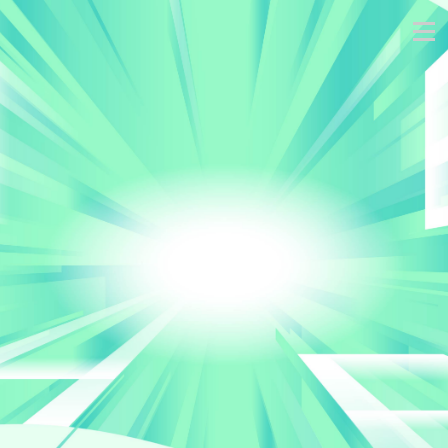
跳
到
主
要
內
容
區
塊