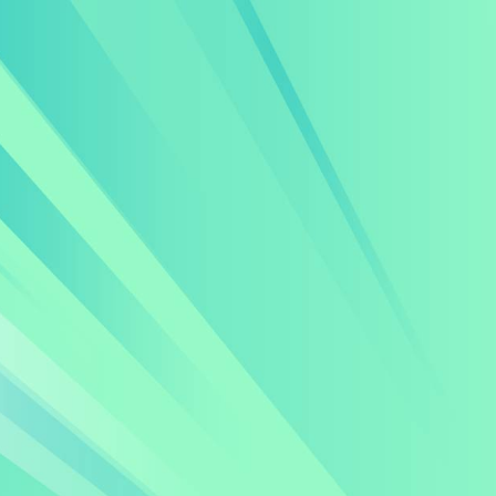
跳
到
主
要
內
容
區
塊