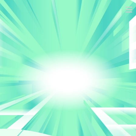
跳
到
主
要
內
容
區
塊