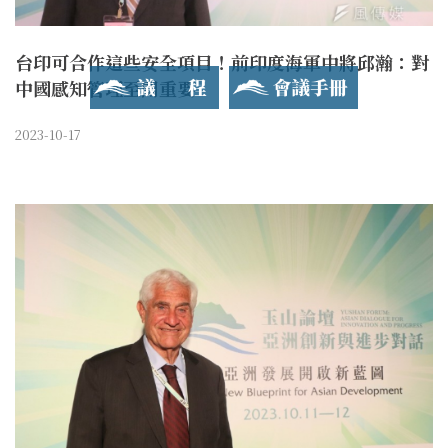
台印可合作這些安全項目！前印度海軍中將邱瀚：對
議程
會議手冊
中國感知管理至關重要
2023-10-17