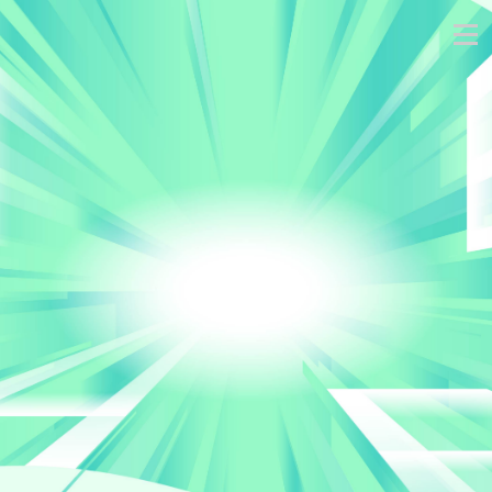
跳
到
主
要
內
容
區
塊