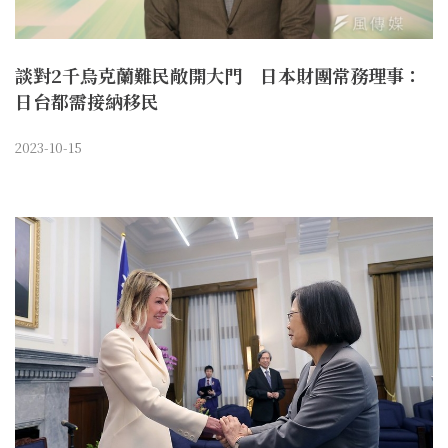
談對2千烏克蘭難民敞開大門 日本財團常務理事：
日台都需接納移民
2023-10-15