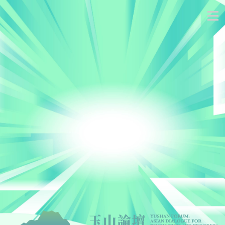
跳
到
主
要
內
容
區
塊